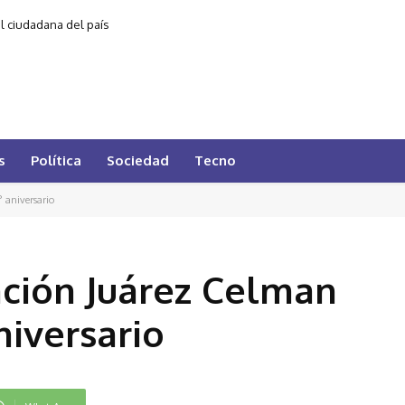
al ciudadana del país
s
Política
Sociedad
Tecno
 aniversario
ación Juárez Celman
niversario