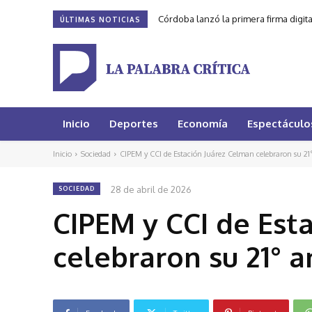
Córdoba lanzó la primera firma digit
ÚLTIMAS NOTICIAS
Inicio
Deportes
Economía
Espectáculo
Inicio
Sociedad
CIPEM y CCI de Estación Juárez Celman celebraron su 21°
28 de abril de 2026
SOCIEDAD
CIPEM y CCI de Est
celebraron su 21° a