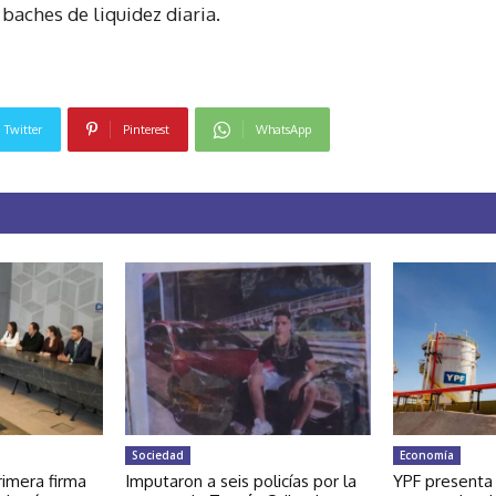
baches de liquidez diaria.
Twitter
Pinterest
WhatsApp
Sociedad
Economía
rimera firma
Imputaron a seis policías por la
YPF presenta