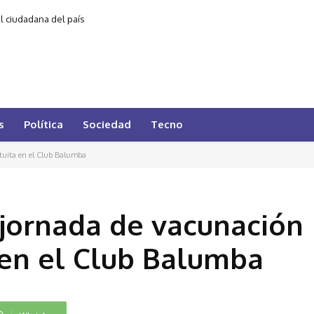
al ciudadana del país
s
Política
Sociedad
Tecno
atuita en el Club Balumba
 jornada de vacunación
a en el Club Balumba