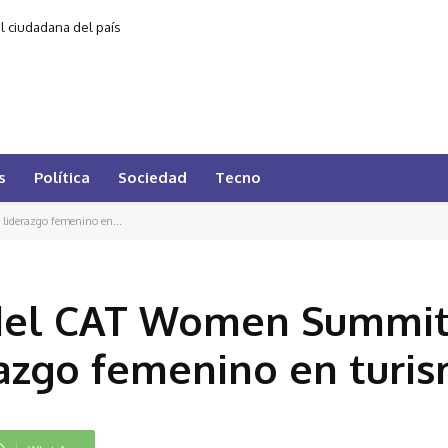
al ciudadana del país
s
Política
Sociedad
Tecno
liderazgo femenino en...
 del CAT Women Summit
razgo femenino en turi