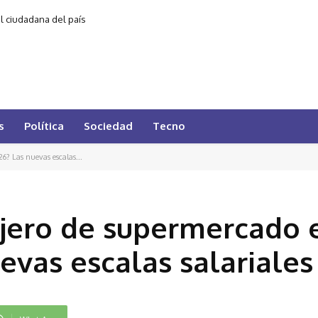
al ciudadana del país
s
Política
Sociedad
Tecno
? Las nuevas escalas...
ajero de supermercado 
evas escalas salariales