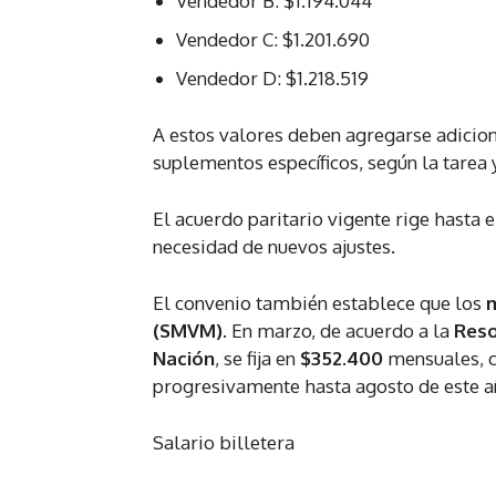
Vendedor B: $1.194.044
Vendedor C: $1.201.690
Vendedor D: $1.218.519
A estos valores deben agregarse adicio
suplementos específicos, según la tarea y
El acuerdo paritario vigente rige hasta e
necesidad de nuevos ajustes.
El convenio también establece que los
m
(SMVM)
. En marzo, de acuerdo a la
Reso
Nación
, se fija en
$352.400
mensuales, c
progresivamente hasta agosto de este a
Salario billetera