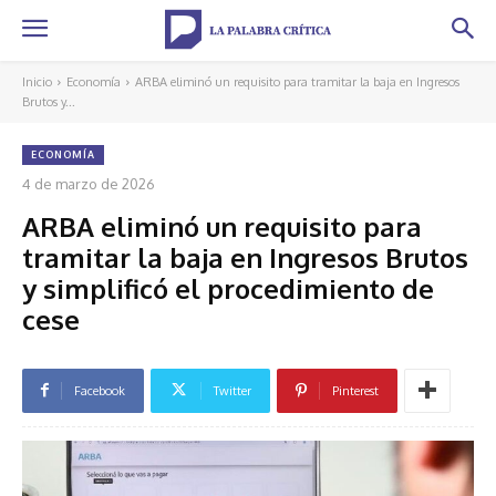
Inicio
Economía
ARBA eliminó un requisito para tramitar la baja en Ingresos
Brutos y...
ECONOMÍA
4 de marzo de 2026
ARBA eliminó un requisito para
tramitar la baja en Ingresos Brutos
y simplificó el procedimiento de
cese
Facebook
Twitter
Pinterest