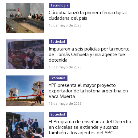
Tecnología
Córdoba lanzó la primera firma digital
ciudadana del país
15 de mayo de 2026
Sociedad
Imputaron a seis policías por la muerte
de Tomás Orihuela y una agente fue
detenida
15 de mayo de 2026
Economía
YPF presenta el mayor proyecto
exportador de la historia argentina en
Vaca Muerta
15 de mayo de 2026
Sociedad
El Programa de enseñanza del Derecho
en cárceles se extiende y alcanza
también a los agentes del SPC