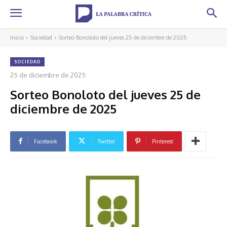
Inicio
Sociedad
Sorteo Bonoloto del jueves 25 de diciembre de 2025
SOCIEDAD
25 de diciembre de 2025
Sorteo Bonoloto del jueves 25 de
diciembre de 2025
Facebook
Twitter
Pinterest