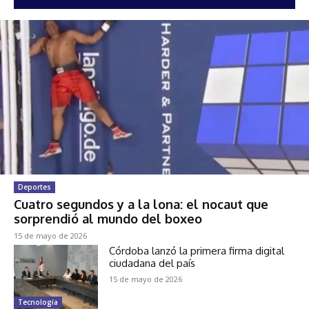
Deportes
Cuatro segundos y a la lona: el nocaut que
sorprendió al mundo del boxeo
15 de mayo de 2026
Córdoba lanzó la primera firma digital
ciudadana del país
15 de mayo de 2026
Tecnología