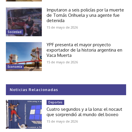
Imputaron a seis policías por la muerte
de Tomás Orihuela y una agente fue
detenida
15 de mayo de 2026
Sociedad
YPF presenta el mayor proyecto
exportador de la historia argentina en
Vaca Muerta
15 de mayo de 2026
Economía
Noticias Relacionadas
Deportes
Cuatro segundos y a la lona: el nocaut
que sorprendió al mundo del boxeo
15 de mayo de 2026