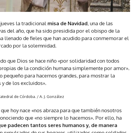
jueves la tradicional
misa de Navidad
, una de las
vas del año, que ha sido presidida por el obispo de la
 ha llenado de fieles que han acudido para conmemorar el
rcado por la solemnidad.
ado que Dios se hace niño «por solidaridad con todos
 propias de la condición humana simplemente por amor».
zo pequeño para hacernos grandes, para mostrar la
 y de los excluidos».
 Catedral de Córdoba.
/ A. J. González
que hoy nace «nos abraza para que también nosotros
conociendo que «no siempre lo hacemos». Por ello, ha
 que padecen tantos seres humanos y, de manera
on expulsados de sus hogares, utilizados como soldados,