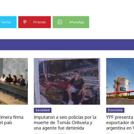
Twitter
Pinterest
WhatsApp
Sociedad
Economía
rimera firma
Imputaron a seis policías por la
YPF presenta
el país
muerte de Tomás Orihuela y
exportador de
una agente fue detenida
argentina en