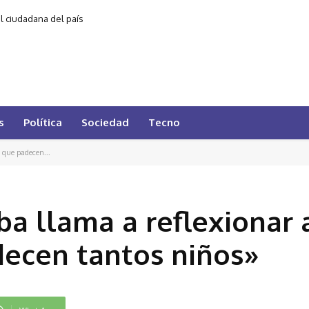
al ciudadana del país
s
Política
Sociedad
Tecno
a que padecen...
ba llama a reflexionar 
decen tantos niños»