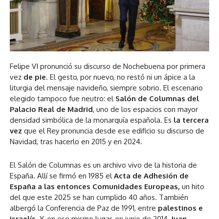
Felipe VI pronunció su discurso de Nochebuena por primera
vez
de pie
. El gesto, por nuevo, no restó ni un ápice a la
liturgia del mensaje navideño, siempre sobrio. El escenario
elegido tampoco fue neutro: el
Salón de Columnas del
Palacio Real de Madrid
, uno de los espacios con mayor
densidad simbólica de la monarquía española. Es
la tercera
vez
que el Rey pronuncia desde ese edificio su discurso de
Navidad, tras hacerlo en 2015 y en 2024.
El Salón de Columnas es un archivo vivo de la historia de
España. Allí se firmó en 1985 el
Acta de Adhesión de
España a las entonces Comunidades Europeas,
un hito
del que este 2025 se han cumplido 40 años. También
albergó la Conferencia de Paz de 1991, entre
palestinos e
israelís
. Y, en ese mismo lugar, en junio de 2014,
Juan