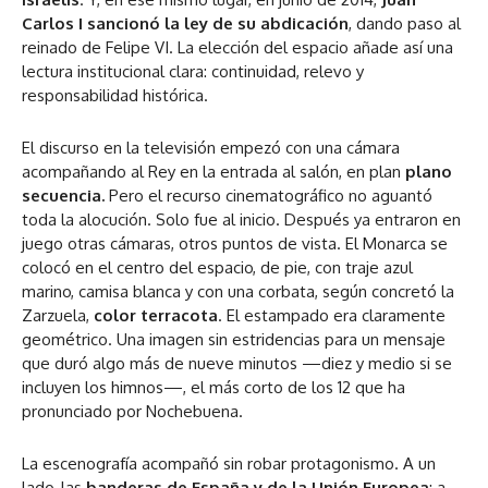
Carlos I sancionó la ley de su abdicación
, dando paso al
reinado de Felipe VI. La elección del espacio añade así una
lectura institucional clara: continuidad, relevo y
responsabilidad histórica.
El discurso en la televisión empezó con una cámara
acompañando al Rey en la entrada al salón, en plan
plano
secuencia.
Pero el recurso cinematográfico no aguantó
toda la alocución. Solo fue al inicio. Después ya entraron en
juego otras cámaras, otros puntos de vista. El Monarca se
colocó en el centro del espacio, de pie, con traje azul
marino, camisa blanca y con una corbata, según concretó la
Zarzuela,
color terracota
. El estampado era claramente
geométrico. Una imagen sin estridencias para un mensaje
que duró algo más de nueve minutos —diez y medio si se
incluyen los himnos—, el más corto de los 12 que ha
pronunciado por Nochebuena.
La escenografía acompañó sin robar protagonismo. A un
lado, las
banderas de España y de la Unión Europea
; a