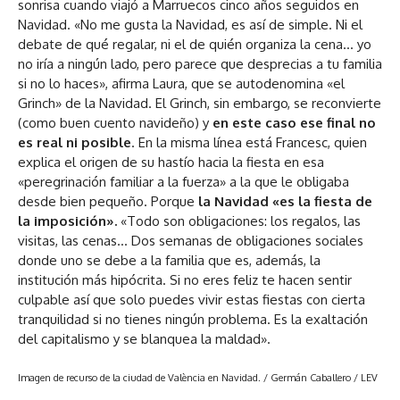
sonrisa cuando viajó a Marruecos cinco años seguidos en
Navidad. «No me gusta la Navidad, es así de simple. Ni el
debate de qué regalar, ni el de quién organiza la cena… yo
no iría a ningún lado, pero parece que desprecias a tu familia
si no lo haces», afirma Laura, que se autodenomina «el
Grinch» de la Navidad. El Grinch, sin embargo, se reconvierte
(como buen cuento navideño) y
en este caso ese final no
es real ni posible
. En la misma línea está Francesc, quien
explica el origen de su hastío hacia la fiesta en esa
«peregrinación familiar a la fuerza» a la que le obligaba
desde bien pequeño. Porque
la Navidad «es la fiesta de
la imposición».
«Todo son obligaciones: los regalos, las
visitas, las cenas… Dos semanas de obligaciones sociales
donde uno se debe a la familia que es, además, la
institución más hipócrita. Si no eres feliz te hacen sentir
culpable así que solo puedes vivir estas fiestas con cierta
tranquilidad si no tienes ningún problema. Es la exaltación
del capitalismo y se blanquea la maldad».
Imagen de recurso de la ciudad de València en Navidad.
/ Germán Caballero / LEV