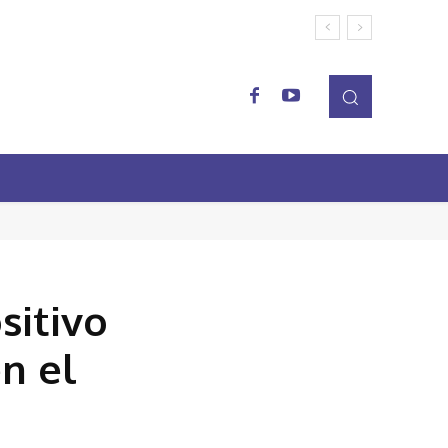
sitivo
n el