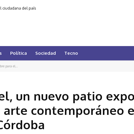
al ciudadana del país
s
Política
Sociedad
Tecno
re para el...
el, un nuevo patio expo
el arte contemporáneo e
 Córdoba