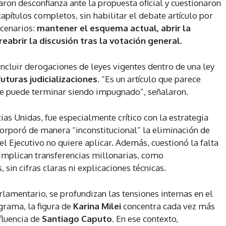
on desconfianza ante la propuesta oficial y cuestionaron
apítulos completos, sin habilitar el debate artículo por
scenarios:
mantener el esquema actual, abrir la
reabrir la discusión tras la votación general
.
ncluir derogaciones de leyes vigentes dentro de una ley
futuras judicializaciones
. “Es un artículo que parece
e puede terminar siendo impugnado”, señalaron.
cias Unidas, fue especialmente crítico con la estrategia
corporó de manera “inconstitucional” la eliminación de
el Ejecutivo no quiere aplicar. Además, cuestionó la falta
implican transferencias millonarias, como
in cifras claras ni explicaciones técnicas.
rlamentario, se profundizan las tensiones internas en el
grama, la figura de
Karina Milei
concentra cada vez más
nfluencia de
Santiago Caputo
. En ese contexto,