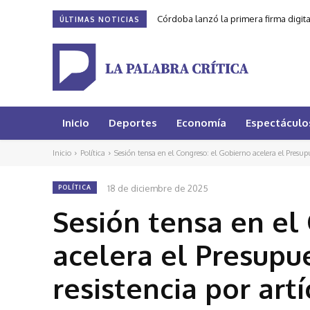
Córdoba lanzó la primera firma digit
ÚLTIMAS NOTICIAS
Inicio
Deportes
Economía
Espectáculo
Inicio
Política
Sesión tensa en el Congreso: el Gobierno acelera el Presupu
18 de diciembre de 2025
POLÍTICA
Sesión tensa en el
acelera el Presupue
resistencia por art