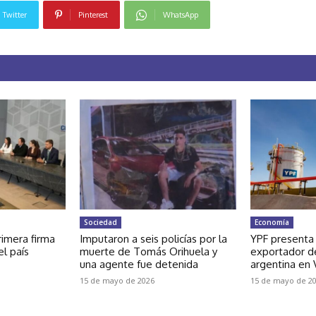
Twitter
Pinterest
WhatsApp
Sociedad
Economía
rimera firma
Imputaron a seis policías por la
YPF presenta
el país
muerte de Tomás Orihuela y
exportador de
una agente fue detenida
argentina en
15 de mayo de 2026
15 de mayo de 2