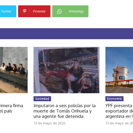
Twitter
Pinterest
WhatsApp
Sociedad
Economía
rimera firma
Imputaron a seis policías por la
YPF presenta
el país
muerte de Tomás Orihuela y
exportador de
una agente fue detenida
argentina en
15 de mayo de 2026
15 de mayo de 2