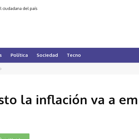
al ciudadana del país
s
Política
Sociedad
Tecno
o
osto la inflación va a e