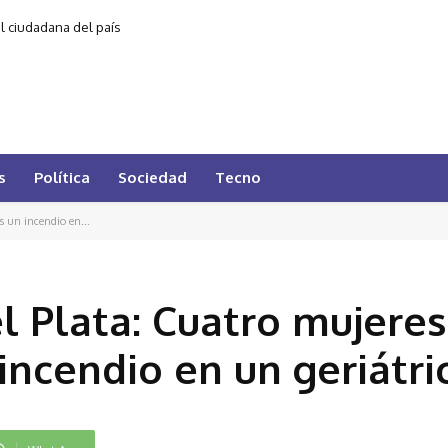
al ciudadana del país
s
Política
Sociedad
Tecno
s un incendio en...
l Plata: Cuatro mujeres
 incendio en un geriátri