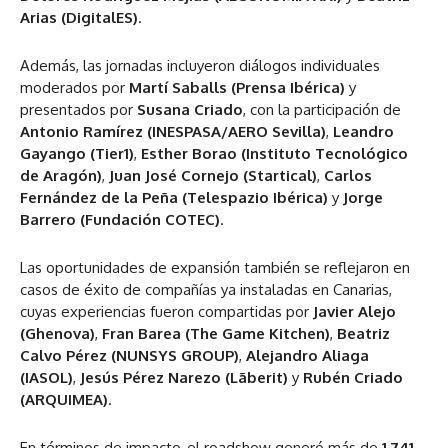
Arias (DigitalES)
.
Además, las jornadas incluyeron diálogos individuales
moderados por
Martí Saballs (Prensa Ibérica)
y
presentados por
Susana Criado
, con la participación de
Antonio Ramírez (INESPASA/AERO Sevilla)
,
Leandro
Gayango (Tier1)
,
Esther Borao (Instituto Tecnológico
de Aragón)
,
Juan José Cornejo (Startical)
,
Carlos
Fernández de la Peña (Telespazio Ibérica)
y
Jorge
Barrero (Fundación COTEC)
.
Las oportunidades de expansión también se reflejaron en
casos de éxito de compañías ya instaladas en Canarias,
cuyas experiencias fueron compartidas por
Javier Alejo
(Ghenova)
,
Fran Barea (The Game Kitchen)
,
Beatriz
Calvo Pérez (NUNSYS GROUP)
,
Alejandro Aliaga
(IASOL)
,
Jesús Pérez Narezo (Lãberit)
y
Rubén Criado
(ARQUIMEA)
.
En términos de impacto, el roadshow generó más de
1.741