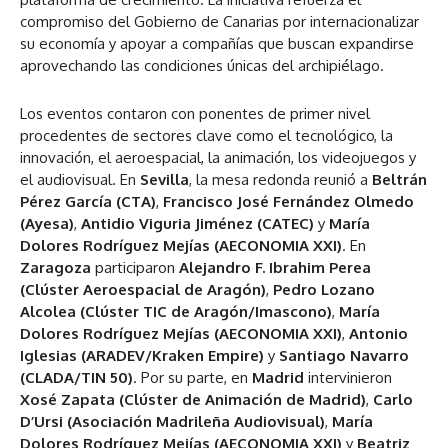
compromiso del Gobierno de Canarias por internacionalizar
su economía y apoyar a compañías que buscan expandirse
aprovechando las condiciones únicas del archipiélago.
Los eventos contaron con ponentes de primer nivel
procedentes de sectores clave como el tecnológico, la
innovación, el aeroespacial, la animación, los videojuegos y
el audiovisual. En
Sevilla
, la mesa redonda reunió a
Beltrán
Pérez García (CTA)
,
Francisco José Fernández Olmedo
(Ayesa)
,
Antidio Viguria Jiménez (CATEC)
y
María
Dolores Rodríguez Mejías (AECONOMIA XXI)
. En
Zaragoza
participaron
Alejandro F. Ibrahim Perea
(Clúster Aeroespacial de Aragón)
,
Pedro Lozano
Alcolea (Clúster TIC de Aragón/Imascono)
,
María
Dolores Rodríguez Mejías (AECONOMIA XXI)
,
Antonio
Iglesias (ARADEV/Kraken Empire)
y
Santiago Navarro
(CLADA/TIN 50)
. Por su parte, en
Madrid
intervinieron
Xosé Zapata (Clúster de Animación de Madrid)
,
Carlo
D’Ursi (Asociación Madrileña Audiovisual)
,
María
Dolores Rodríguez Mejías (AECONOMIA XXI)
y
Beatriz