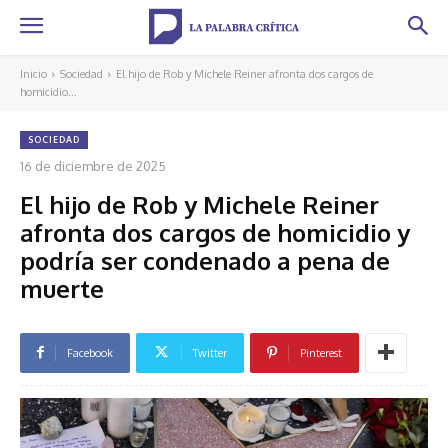
Inicio
Sociedad
El hijo de Rob y Michele Reiner afronta dos cargos de
homicidio...
SOCIEDAD
16 de diciembre de 2025
El hijo de Rob y Michele Reiner
afronta dos cargos de homicidio y
podría ser condenado a pena de
muerte
Facebook
Twitter
Pinterest