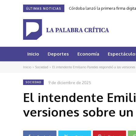
Córdoba lanzó la primera firma digit
ÚLTIMAS NOTICIAS
Inicio
Deportes
Economía
Espectáculo
Inicio
Sociedad
El intendente Emiliano Paredes respondió a las versiones
9 de diciembre de 2025
SOCIEDAD
El intendente Emil
versiones sobre un