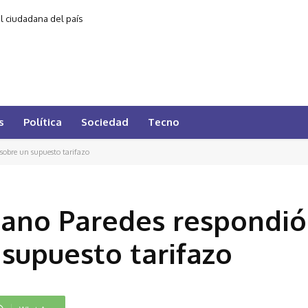
al ciudadana del país
s
Política
Sociedad
Tecno
 sobre un supuesto tarifazo
iano Paredes respondió 
 supuesto tarifazo