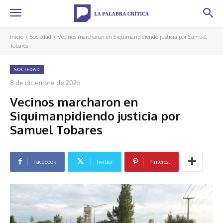
Inicio
Sociedad
Vecinos marcharon en Siquimanpidiendo justicia por Samuel
Tobares
SOCIEDAD
8 de diciembre de 2025
Vecinos marcharon en
Siquimanpidiendo justicia por
Samuel Tobares
Facebook
Twitter
Pinterest