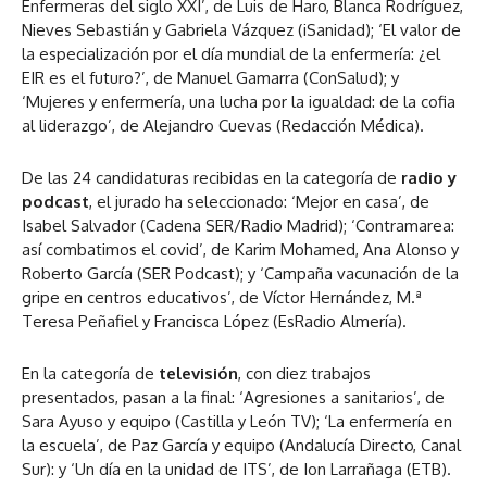
Enfermeras del siglo XXI’, de Luis de Haro, Blanca Rodríguez,
Nieves Sebastián y Gabriela Vázquez (iSanidad); ‘El valor de
la especialización por el día mundial de la enfermería: ¿el
EIR es el futuro?’, de Manuel Gamarra (ConSalud); y
‘Mujeres y enfermería, una lucha por la igualdad: de la cofia
al liderazgo’, de Alejandro Cuevas (Redacción Médica).
De las 24 candidaturas recibidas en la categoría de
radio y
podcast
, el jurado ha seleccionado: ‘Mejor en casa’, de
Isabel Salvador (Cadena SER/Radio Madrid); ‘Contramarea:
así combatimos el covid’, de Karim Mohamed, Ana Alonso y
Roberto García (SER Podcast); y ‘Campaña vacunación de la
gripe en centros educativos’, de Víctor Hernández, M.ª
Teresa Peñafiel y Francisca López (EsRadio Almería).
En la categoría de
televisión
, con diez trabajos
presentados, pasan a la final: ‘Agresiones a sanitarios’, de
Sara Ayuso y equipo (Castilla y León TV); ‘La enfermería en
la escuela’, de Paz García y equipo (Andalucía Directo, Canal
Sur): y ‘Un día en la unidad de ITS’, de Ion Larrañaga (ETB).