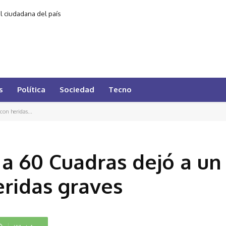
al ciudadana del país
s
Política
Sociedad
Tecno
on heridas...
a 60 Cuadras dejó a un
eridas graves